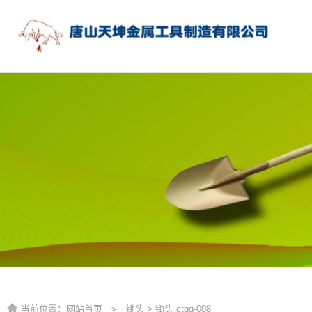
当前位置：
网站首页
>
锄头
> 锄头 ctgg-008