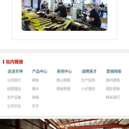
站内链接
走进天坤
产品中心
新闻中心
诚聘英才
营销网络
公司简介
钢锹
唐山钢锹
生产现场
国内营销
经营理念
锄头
钢锹质量
人才理念
国际营销
生产设备
钢镐
联系我们
公司文化
叉子