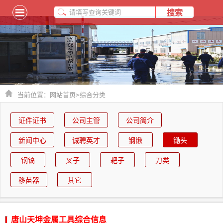
当前位置：
网站首页
>
综合分类
证件证书
公司主管
公司简介
新闻中心
诚聘英才
钢锹
锄头
钢镐
叉子
耙子
刀类
移苗器
其它
唐山天坤金属工具综合信息