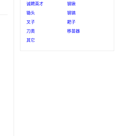
诚聘英才
钢锹
锄头
钢镐
叉子
耙子
刀类
移苗器
其它