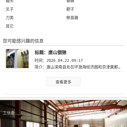
锄头
钢镐
叉子
耙子
刀类
移苗器
其它
您可能感兴趣的信息
标题：唐山钢锹
时间：2026.04.22.09:17
简介：唐山滦南县处在环渤海经济圈和京津冀都市圈的核心区域，县内基础设施完备。滦南县是著名的钢锹生产基地，年生产钢锹及五金工具超过3亿把，出口量占全国的90%，年可出口创汇8000万美元。近年来，“钢锹之乡”河北省滦南县引导企业加大产品研发力度，推动钢锹产业发展壮大、提档升级。全县目前有钢锹企业182家，产品远销140多个国家和地区。
查看更多
工信备
冀ICP备19028958号-1